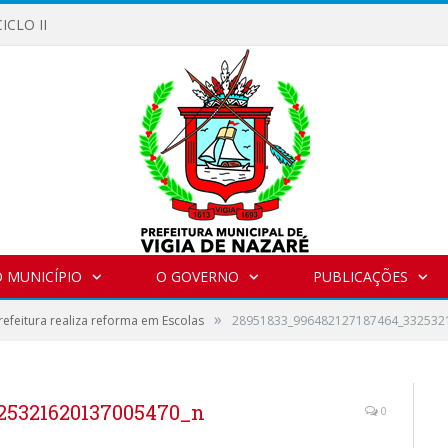
ICLO II
 MUNICÍPIO
O GOVERNO
PUBLICAÇÕES
»
refeitura realiza reforma em Escolas
28951833_996482127187464_332532
25321620137005470_n
0