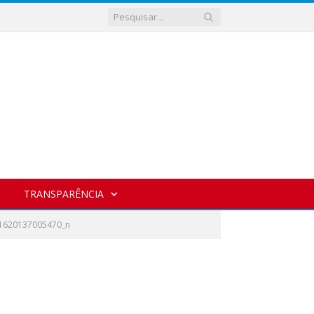
TRANSPARÊNCIA
1620137005470_n