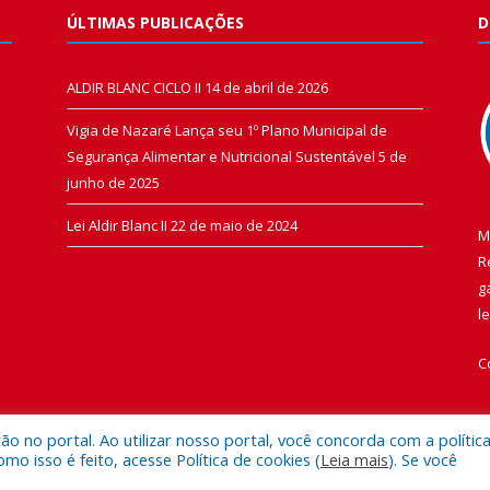
ÚLTIMAS PUBLICAÇÕES
D
ALDIR BLANC CICLO II
14 de abril de 2026
Vigia de Nazaré Lança seu 1º Plano Municipal de
Segurança Alimentar e Nutricional Sustentável
5 de
junho de 2025
Lei Aldir Blanc II
22 de maio de 2024
M
R
g
l
C
 no portal. Ao utilizar nosso portal, você concorda com a polític
 isso é feito, acesse Política de cookies (
Leia mais
). Se você
 de Vigia de Nazaré.
Mapa do Si