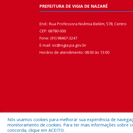
PREFEITURA DE VIGIA DE NAZARÉ
End.: Rua Professora Noêmia Belém, 578, Centro
CEP: 68780-000
Fone: (91) 98467-3247
E-mail: sic@vigia.pa.gov.br
Horário de atendimento: 08:00 às 13:00
Nós usamos cookies para melhorar sua experiência de navegação
monitoramento de cookies. Para ter mais informações sobre como
concorda, clique em ACEITO.
Todos os direitos reservados a Prefeitura Municipal