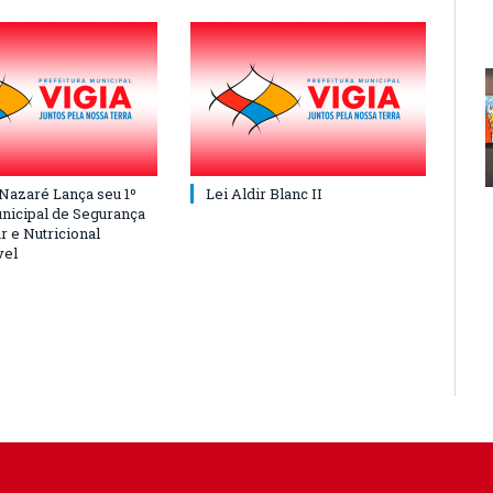
 Nazaré Lança seu 1º
Lei Aldir Blanc II
nicipal de Segurança
r e Nutricional
vel