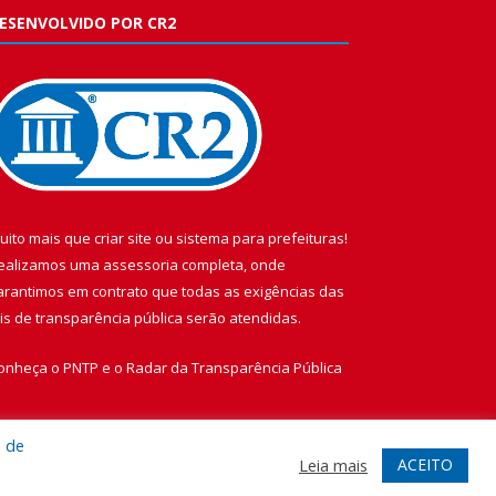
ESENVOLVIDO POR CR2
uito mais que
criar site
ou
sistema para prefeituras
!
ealizamos uma
assessoria
completa, onde
arantimos em contrato que todas as exigências das
eis de transparência pública
serão atendidas.
onheça o
PNTP
e o
Radar da Transparência Pública
a de
ACEITO
Leia mais
te
Acessar Área Administrativa
Acessar Webmail