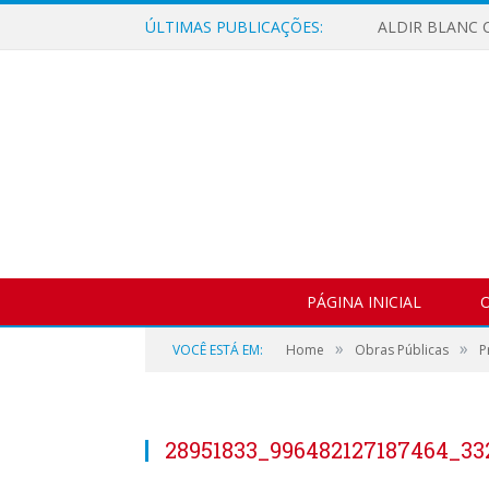
ÚLTIMAS PUBLICAÇÕES:
ALDIR BLANC C
PÁGINA INICIAL
O
»
»
VOCÊ ESTÁ EM:
Home
Obras Públicas
P
28951833_996482127187464_33