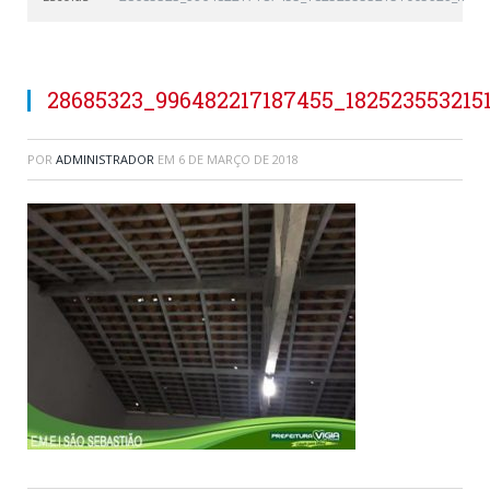
28685323_996482217187455_182523553215
POR
ADMINISTRADOR
EM
6 DE MARÇO DE 2018