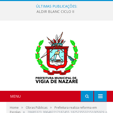
ÚLTIMAS PUBLICAÇÕES:
ALDIR BLANC CICLO II
MENU
»
»
Home
Obras Públicas
Prefeitura realiza reforma em
»
Escolas
28685323_996482217187455_1825235532151005929_n