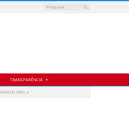
TRANSPARÊNCIA
3456524128891_n