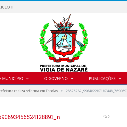
ICLO II
 MUNICÍPIO
O GOVERNO
PUBLICAÇÕES
»
refeitura realiza reforma em Escolas
28575782_996482287187448_769069
690693456524128891_n
0