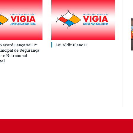
 Nazaré Lança seu 1º
Lei Aldir Blanc II
nicipal de Segurança
r e Nutricional
vel