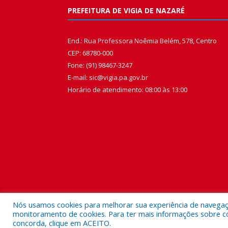
PREFEITURA DE VIGIA DE NAZARÉ
End.: Rua Professora Noêmia Belém, 578, Centro
CEP: 68780-000
Fone: (91) 98467-3247
E-mail: sic@vigia.pa.gov.br
Horário de atendimento: 08:00 às 13:00
Nós usamos cookies para melhorar sua experiência de navegação
monitoramento de cookies. Para ter mais informações sobre como
concorda, clique em ACEITO.
Todos os direitos reservados a Prefeitura Municipal