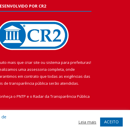
ESENVOLVIDO POR CR2
uito mais que
criar site
ou
sistema para prefeituras
!
ealizamos uma
assessoria
completa, onde
arantimos em contrato que todas as exigências das
eis de transparência pública
serão atendidas.
onheça o
PNTP
e o
Radar da Transparência Pública
a de
ACEITO
Leia mais
te
Acessar Área Administrativa
Acessar Webmail