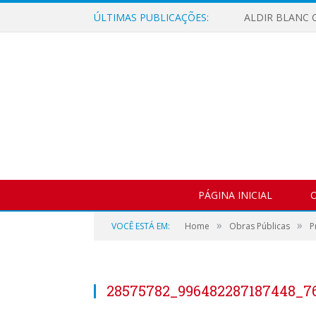
ÚLTIMAS PUBLICAÇÕES:
ALDIR BLANC C
PÁGINA INICIAL
O
»
»
VOCÊ ESTÁ EM:
Home
Obras Públicas
P
28575782_996482287187448_7