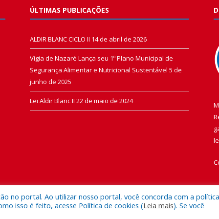
ÚLTIMAS PUBLICAÇÕES
D
ALDIR BLANC CICLO II
14 de abril de 2026
Vigia de Nazaré Lança seu 1º Plano Municipal de
Segurança Alimentar e Nutricional Sustentável
5 de
junho de 2025
Lei Aldir Blanc II
22 de maio de 2024
M
R
g
l
C
 no portal. Ao utilizar nosso portal, você concorda com a polític
 isso é feito, acesse Política de cookies (
Leia mais
). Se você
 de Vigia de Nazaré.
Mapa do Si