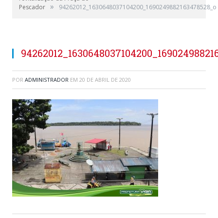
»
Pescador
94262012_1630648037104200_1690249882163478528_o
94262012_1630648037104200_16902498821
POR
ADMINISTRADOR
EM
20 DE ABRIL DE 2020