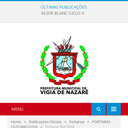
ÚLTIMAS PUBLICAÇÕES:
ALDIR BLANC CICLO II
MENU
»
»
»
Home
Publicações Oficiais
Portarias
PORTARIAS
»
OUTUBRO/2018
Portaria 563 2018