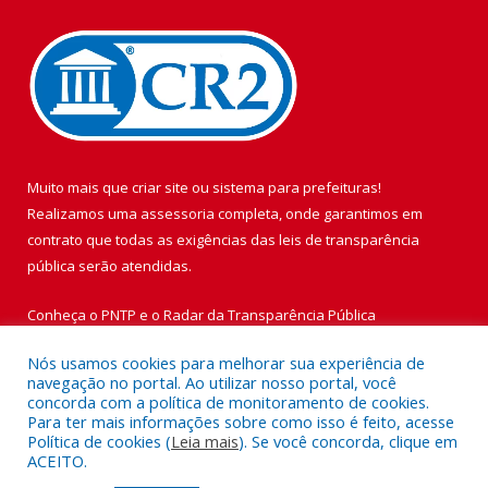
Muito mais que
criar site
ou
sistema para prefeituras
!
Realizamos uma
assessoria
completa, onde garantimos em
contrato que todas as exigências das
leis de transparência
pública
serão atendidas.
Conheça o
PNTP
e o
Radar da Transparência Pública
Nós usamos cookies para melhorar sua experiência de
navegação no portal. Ao utilizar nosso portal, você
concorda com a política de monitoramento de cookies.
Para ter mais informações sobre como isso é feito, acesse
Todos os direitos reservados a Prefeitura Municipal de Vigia de
Política de cookies (
Leia mais
). Se você concorda, clique em
Nazaré.
ACEITO.