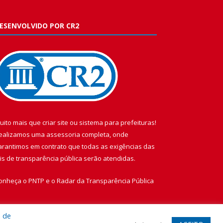
ESENVOLVIDO POR CR2
uito mais que
criar site
ou
sistema para prefeituras
!
ealizamos uma
assessoria
completa, onde
arantimos em contrato que todas as exigências das
eis de transparência pública
serão atendidas.
onheça o
PNTP
e o
Radar da Transparência Pública
a de