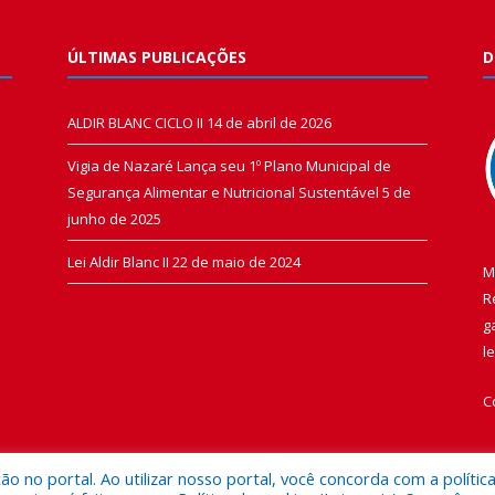
ÚLTIMAS PUBLICAÇÕES
D
ALDIR BLANC CICLO II
14 de abril de 2026
Vigia de Nazaré Lança seu 1º Plano Municipal de
Segurança Alimentar e Nutricional Sustentável
5 de
junho de 2025
Lei Aldir Blanc II
22 de maio de 2024
M
R
g
l
C
 no portal. Ao utilizar nosso portal, você concorda com a polític