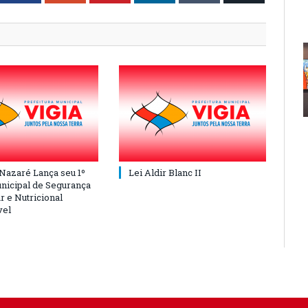
 Nazaré Lança seu 1º
Lei Aldir Blanc II
nicipal de Segurança
r e Nutricional
vel