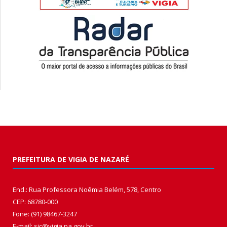
PREFEITURA DE VIGIA DE NAZARÉ
End.: Rua Professora Noêmia Belém, 578, Centro
CEP: 68780-000
Fone: (91) 98467-3247
E-mail: sic@vigia.pa.gov.br