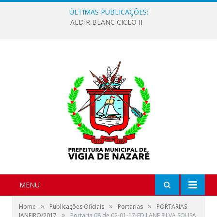
ÚLTIMAS PUBLICAÇÕES:
ALDIR BLANC CICLO II
MENU
»
»
»
Home
Publicações Oficiais
Portarias
PORTARIAS
»
JANEIRO/2017
Portaria 08 de 02-01-17-EDILANE SILVA SOUSA