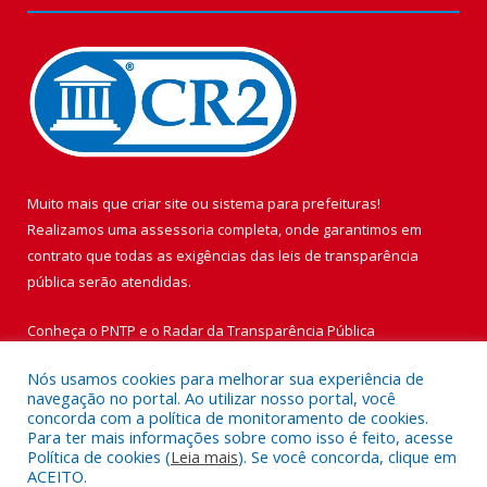
Muito mais que
criar site
ou
sistema para prefeituras
!
Realizamos uma
assessoria
completa, onde garantimos em
contrato que todas as exigências das
leis de transparência
pública
serão atendidas.
Conheça o
PNTP
e o
Radar da Transparência Pública
Nós usamos cookies para melhorar sua experiência de
navegação no portal. Ao utilizar nosso portal, você
concorda com a política de monitoramento de cookies.
Para ter mais informações sobre como isso é feito, acesse
Todos os direitos reservados a Prefeitura Municipal de Vigia de
Política de cookies (
Leia mais
). Se você concorda, clique em
Nazaré.
ACEITO.