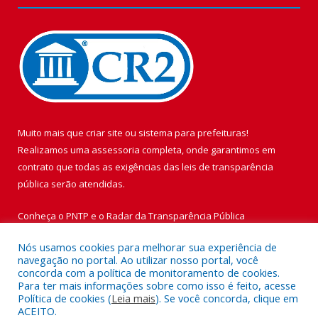
Muito mais que
criar site
ou
sistema para prefeituras
!
Realizamos uma
assessoria
completa, onde garantimos em
contrato que todas as exigências das
leis de transparência
pública
serão atendidas.
Conheça o
PNTP
e o
Radar da Transparência Pública
Nós usamos cookies para melhorar sua experiência de
navegação no portal. Ao utilizar nosso portal, você
concorda com a política de monitoramento de cookies.
Para ter mais informações sobre como isso é feito, acesse
Todos os direitos reservados a Prefeitura Municipal de Vigia de
Política de cookies (
Leia mais
). Se você concorda, clique em
Nazaré.
ACEITO.