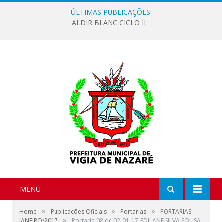
ÚLTIMAS PUBLICAÇÕES:
ALDIR BLANC CICLO II
MENU
»
»
»
Home
Publicações Oficiais
Portarias
PORTARIAS
»
JANEIRO/2017
Portaria 08 de 02-01-17-EDILANE SILVA SOUSA