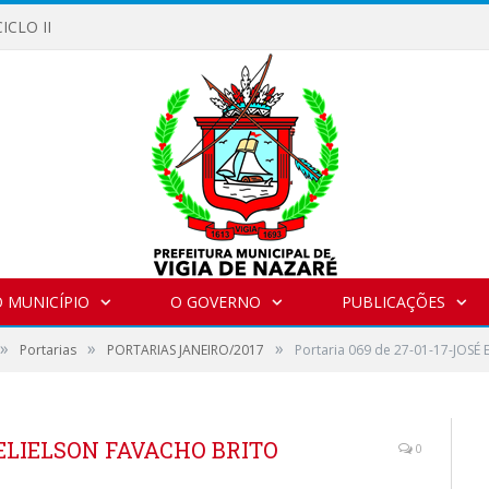
ICLO II
 MUNICÍPIO
O GOVERNO
PUBLICAÇÕES
»
»
»
Portarias
PORTARIAS JANEIRO/2017
Portaria 069 de 27-01-17-JOS
SÉ ELIELSON FAVACHO BRITO
0