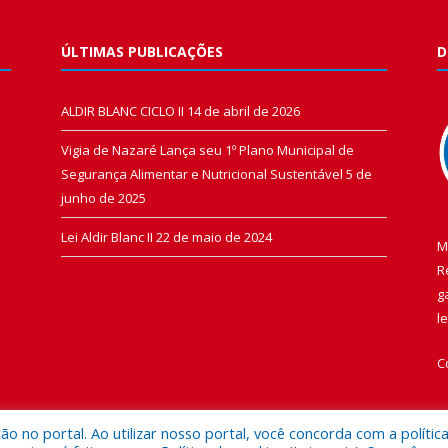
ÚLTIMAS PUBLICAÇÕES
D
ALDIR BLANC CICLO II
14 de abril de 2026
Vigia de Nazaré Lança seu 1º Plano Municipal de
Segurança Alimentar e Nutricional Sustentável
5 de
junho de 2025
Lei Aldir Blanc II
22 de maio de 2024
M
R
g
l
C
 no portal. Ao utilizar nosso portal, você concorda com a polític