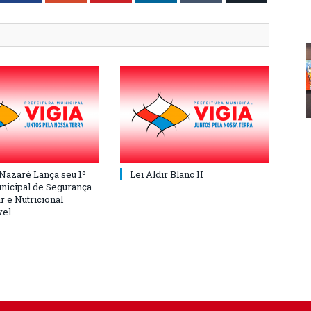
 Nazaré Lança seu 1º
Lei Aldir Blanc II
nicipal de Segurança
r e Nutricional
vel