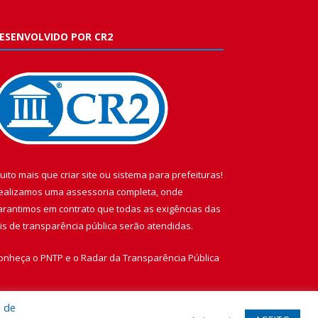
ESENVOLVIDO POR CR2
uito mais que
criar site
ou
sistema para prefeituras
!
ealizamos uma
assessoria
completa, onde
arantimos em contrato que todas as exigências das
eis de transparência pública
serão atendidas.
onheça o
PNTP
e o
Radar da Transparência Pública
a de