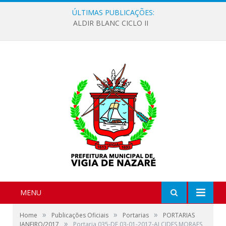
ÚLTIMAS PUBLICAÇÕES:
ALDIR BLANC CICLO II
MENU
»
»
»
Home
Publicações Oficiais
Portarias
PORTARIAS
»
JANEIRO/2017
Portaria 035-DE 03-01-2017-ALCIDES MORAES