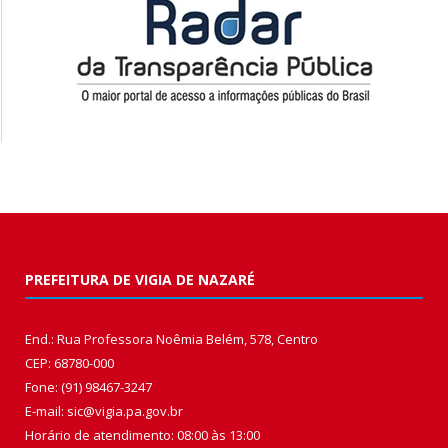
PREFEITURA DE VIGIA DE NAZARÉ
End.: Rua Professora Noêmia Belém, 578, Centro
CEP: 68780-000
Fone: (91) 98467-3247
E-mail: sic@vigia.pa.gov.br
Horário de atendimento: 08:00 às 13:00