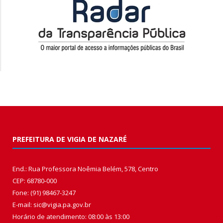
PREFEITURA DE VIGIA DE NAZARÉ
End.: Rua Professora Noêmia Belém, 578, Centro
CEP: 68780-000
Fone: (91) 98467-3247
E-mail: sic@vigia.pa.gov.br
Horário de atendimento: 08:00 às 13:00