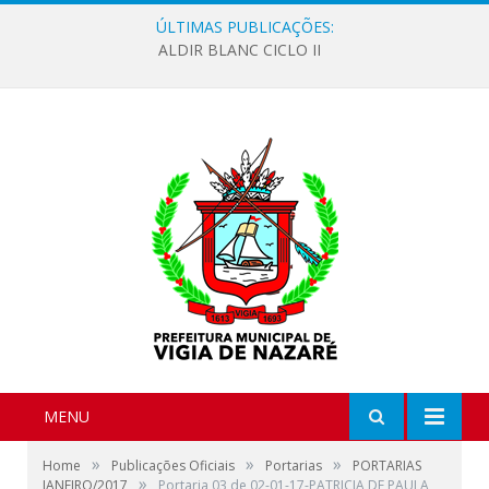
ÚLTIMAS PUBLICAÇÕES:
ALDIR BLANC CICLO II
MENU
»
»
»
Home
Publicações Oficiais
Portarias
PORTARIAS
»
JANEIRO/2017
Portaria 03 de 02-01-17-PATRICIA DE PAULA