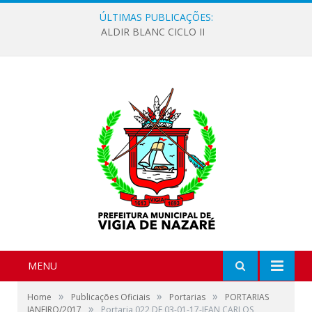
ÚLTIMAS PUBLICAÇÕES:
ALDIR BLANC CICLO II
MENU
»
»
»
Home
Publicações Oficiais
Portarias
PORTARIAS
»
JANEIRO/2017
Portaria 022 DE 03-01-17-JEAN CARLOS