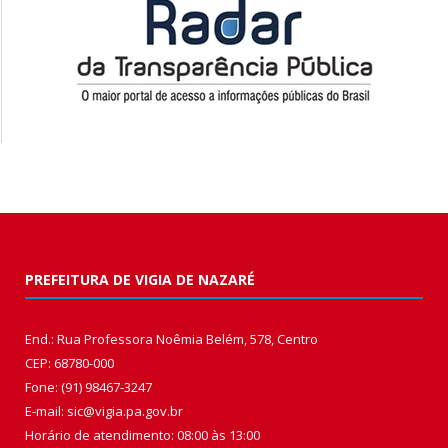
PREFEITURA DE VIGIA DE NAZARÉ
End.: Rua Professora Noêmia Belém, 578, Centro
CEP: 68780-000
Fone: (91) 98467-3247
E-mail: sic@vigia.pa.gov.br
Horário de atendimento: 08:00 às 13:00