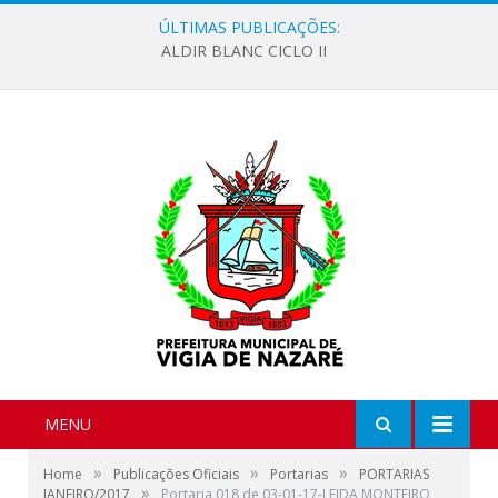
ÚLTIMAS PUBLICAÇÕES:
ALDIR BLANC CICLO II
MENU
»
»
»
Home
Publicações Oficiais
Portarias
PORTARIAS
»
JANEIRO/2017
Portaria 018 de 03-01-17-LEIDA MONTEIRO