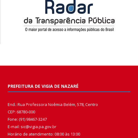
PREFEITURA DE VIGIA DE NAZARÉ
End.: Rua Professora Noêmia Belém, 578, Centro
CEP: 68780-000
Fone: (91) 98467-3247
E-mail: sic@vigia.pa.gov.br
Horário de atendimento: 08:00 às 13:00