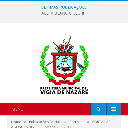
ÚLTIMAS PUBLICAÇÕES:
ALDIR BLANC CICLO II
MENU
»
»
»
Home
Publicações Oficiais
Portarias
PORTARIAS
»
AGOSTO/2017
Portaria 255 2017