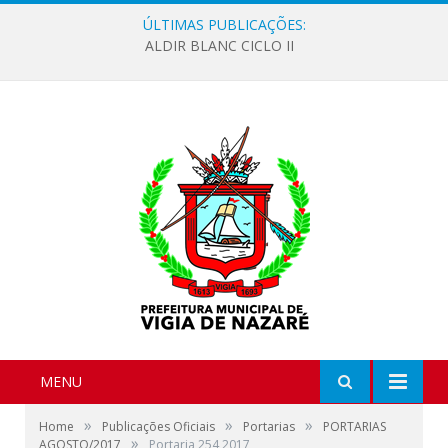
ÚLTIMAS PUBLICAÇÕES:
ALDIR BLANC CICLO II
MENU
»
»
»
Home
Publicações Oficiais
Portarias
PORTARIAS
»
AGOSTO/2017
Portaria 254 2017