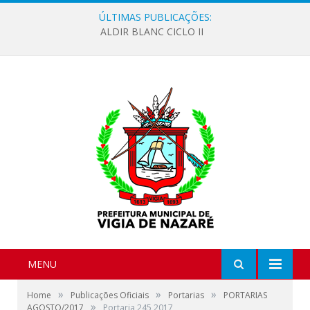
ÚLTIMAS PUBLICAÇÕES:
ALDIR BLANC CICLO II
MENU
»
»
»
Home
Publicações Oficiais
Portarias
PORTARIAS
»
AGOSTO/2017
Portaria 245 2017