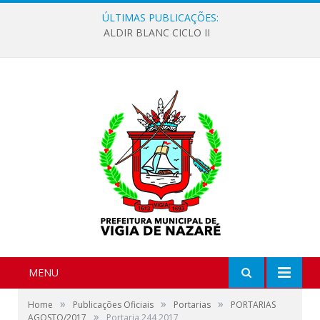
ÚLTIMAS PUBLICAÇÕES:
ALDIR BLANC CICLO II
MENU
»
»
»
Home
Publicações Oficiais
Portarias
PORTARIAS
»
AGOSTO/2017
Portaria 244 2017