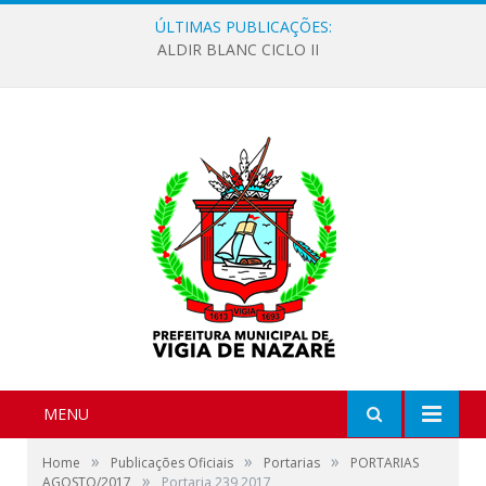
ÚLTIMAS PUBLICAÇÕES:
ALDIR BLANC CICLO II
MENU
»
»
»
Home
Publicações Oficiais
Portarias
PORTARIAS
»
AGOSTO/2017
Portaria 239 2017