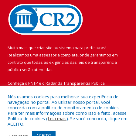
Muito mais que
criar site
ou
sistema para prefeituras
!
Realizamos uma
assessoria
completa, onde garantimos em
contrato que todas as exigências das
leis de transparência
pública
serão atendidas.
Conheça o
PNTP
e o
Radar da Transparência Pública
Nós usamos cookies para melhorar sua experiência de
navegação no portal. Ao utilizar nosso portal, você
concorda com a política de monitoramento de cookies.
Para ter mais informações sobre como isso é feito, acesse
Todos os direitos reservados a Prefeitura Municipal de Vigia de
Política de cookies (
Leia mais
). Se você concorda, clique em
Nazaré.
ACEITO.
Mapa do Site
Acessar Área Administrativa
ACEITO
Leia mais