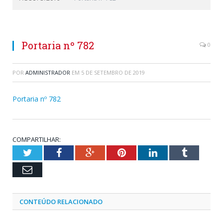
Portaria nº 782
0
POR
ADMINISTRADOR
EM
5 DE SETEMBRO DE 2019
Portaria nº 782
COMPARTILHAR:
Twitter
Facebook
Google+
Pinterest
LinkedIn
Tumblr
Email
CONTEÚDO RELACIONADO