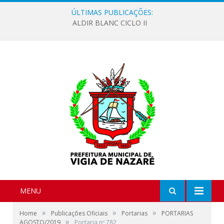
ÚLTIMAS PUBLICAÇÕES:
ALDIR BLANC CICLO II
MENU
»
»
»
Home
Publicações Oficiais
Portarias
PORTARIAS
»
AGOSTO/2019
Portaria nº 782