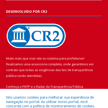
DESENVOLVIDO POR CR2
Muito mais que
criar site
ou
sistema para prefeituras
!
Realizamos uma
assessoria
completa, onde garantimos em
contrato que todas as exigências das
leis de transparência
pública
serão atendidas.
Conheça o
PNTP
e o
Radar da Transparência Pública
Nós usamos cookies para melhorar sua experiência de
navegação no portal. Ao utilizar nosso portal, você
concorda com a política de monitoramento de cookies.