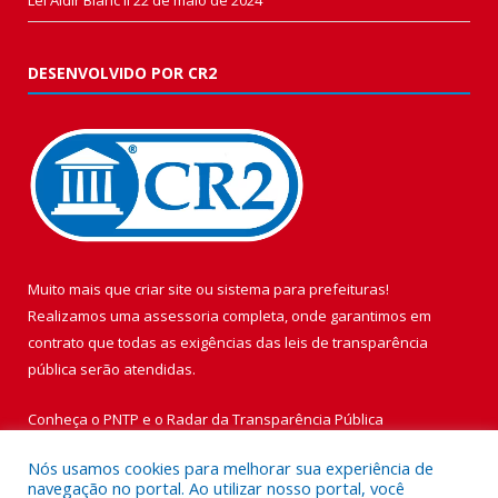
DESENVOLVIDO POR CR2
Muito mais que
criar site
ou
sistema para prefeituras
!
Realizamos uma
assessoria
completa, onde garantimos em
contrato que todas as exigências das
leis de transparência
pública
serão atendidas.
Conheça o
PNTP
e o
Radar da Transparência Pública
Nós usamos cookies para melhorar sua experiência de
navegação no portal. Ao utilizar nosso portal, você