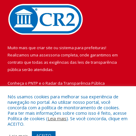
Muito mais que
criar site
ou
sistema para prefeituras
!
Realizamos uma
assessoria
completa, onde garantimos em
contrato que todas as exigências das
leis de transparência
pública
serão atendidas.
Conheça o
PNTP
e o
Radar da Transparência Pública
Nós usamos cookies para melhorar sua experiência de
navegação no portal. Ao utilizar nosso portal, você
concorda com a política de monitoramento de cookies.
Para ter mais informações sobre como isso é feito, acesse
Todos os direitos reservados a Prefeitura Municipal de Vigia de
Política de cookies (
Leia mais
). Se você concorda, clique em
Nazaré.
ACEITO.
Mapa do Site
Acessar Área Administrativa
ACEITO
Leia mais