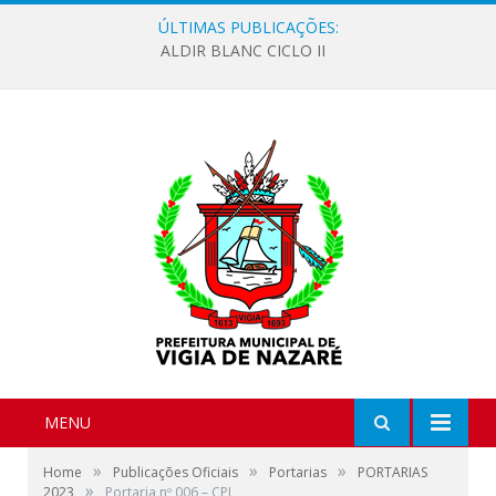
ÚLTIMAS PUBLICAÇÕES:
ALDIR BLANC CICLO II
MENU
»
»
»
Home
Publicações Oficiais
Portarias
PORTARIAS
»
2023
Portaria nº 006 – CPL