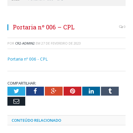
Portaria nº 006 – CPL
0
POR
CR2-ADMIN2
EM
27 DE FEVEREIRO DE 2023
Portaria nº 006 - CPL
COMPARTILHAR:
Twitter
Facebook
Google+
Pinterest
LinkedIn
Tumblr
Email
CONTEÚDO RELACIONADO