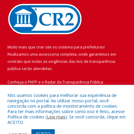
Muito mais que
criar site
ou
sistema para prefeituras
!
Realizamos uma
assessoria
completa, onde garantimos em
contrato que todas as exigências das
leis de transparência
pública
serão atendidas.
Conheça o
PNTP
e o
Radar da Transparência Pública
Nós usamos cookies para melhorar sua experiência de
navegação no portal. Ao utilizar nosso portal, você
concorda com a política de monitoramento de cookies.
Para ter mais informações sobre como isso é feito, acesse
Todos os direitos reservados a Prefeitura Municipal de Vigia de
Política de cookies (
Leia mais
). Se você concorda, clique em
Nazaré.
ACEITO.
Mapa do Site
Acessar Área Administrativa
ACEITO
Leia mais