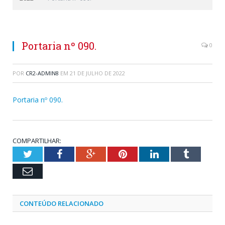
Portaria nº 090.
0
POR
CR2-ADMIN8
EM
21 DE JULHO DE 2022
Portaria nº 090.
COMPARTILHAR:
Twitter
Facebook
Google+
Pinterest
LinkedIn
Tumblr
Email
CONTEÚDO RELACIONADO