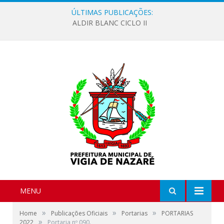
ÚLTIMAS PUBLICAÇÕES:
ALDIR BLANC CICLO II
MENU
»
»
»
Home
Publicações Oficiais
Portarias
PORTARIAS
»
2022
Portaria nº 090.