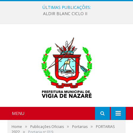
ÚLTIMAS PUBLICAÇÕES:
ALDIR BLANC CICLO II
MENU
»
»
»
Home
Publicações Oficiais
Portarias
PORTARIAS
»
2022
Portaria nº 019.