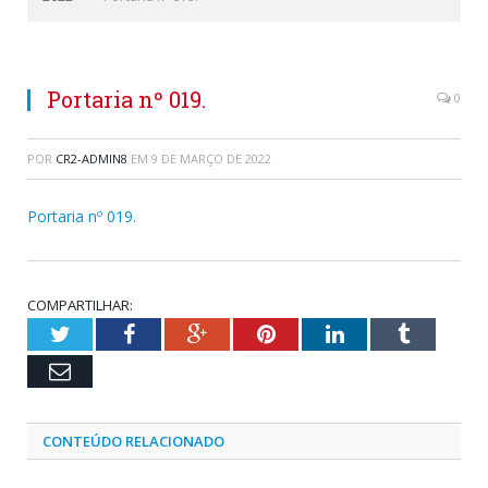
Portaria nº 019.
0
POR
CR2-ADMIN8
EM
9 DE MARÇO DE 2022
Portaria nº 019.
COMPARTILHAR:
Twitter
Facebook
Google+
Pinterest
LinkedIn
Tumblr
Email
CONTEÚDO RELACIONADO