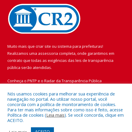
Muito mais que
criar site
ou
sistema para prefeituras
!
Realizamos uma
assessoria
completa, onde garantimos em
contrato que todas as exigências das
leis de transparência
pública
serão atendidas.
Conheça o
PNTP
e o
Radar da Transparência Pública
Nós usamos cookies para melhorar sua experiência de
navegação no portal. Ao utilizar nosso portal, você
concorda com a política de monitoramento de cookies.
Para ter mais informações sobre como isso é feito, acesse
Todos os direitos reservados a Prefeitura Municipal de Vigia de
Política de cookies (
Leia mais
). Se você concorda, clique em
Nazaré.
ACEITO.
Mapa do Site
Acessar Área Administrativa
ACEITO
Leia mais