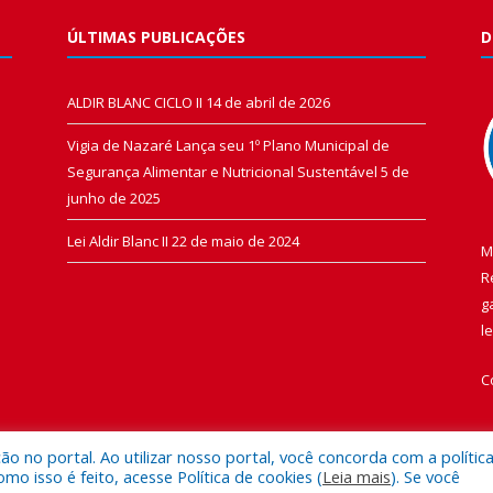
ÚLTIMAS PUBLICAÇÕES
D
ALDIR BLANC CICLO II
14 de abril de 2026
Vigia de Nazaré Lança seu 1º Plano Municipal de
Segurança Alimentar e Nutricional Sustentável
5 de
junho de 2025
Lei Aldir Blanc II
22 de maio de 2024
M
R
g
l
C
 no portal. Ao utilizar nosso portal, você concorda com a polític
 isso é feito, acesse Política de cookies (
Leia mais
). Se você