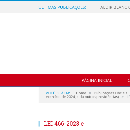
ÚLTIMAS PUBLICAÇÕES:
ALDIR BLANC C
PÁGINA INICIAL
O
»
VOCÊ ESTÁ EM:
Home
Publicações Oficiais
»
exercício de 2024, e dá outras providências)
L
LEI 466-2023 e