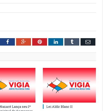
tter
Facebook
Google+
Pinterest
LinkedIn
Tumblr
Email
 Nazaré Lança seu 1º
Lei Aldir Blanc II