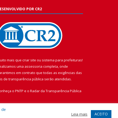
ESENVOLVIDO POR CR2
uito mais que
criar site
ou
sistema para prefeituras
!
ealizamos uma
assessoria
completa, onde
arantimos em contrato que todas as exigências das
eis de transparência pública
serão atendidas.
onheça o
PNTP
e o
Radar da Transparência Pública
a de
ACEITO
Leia mais