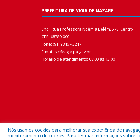
PREFEITURA DE VIGIA DE NAZARÉ
End.: Rua Professora Noêmia Belém, 578, Centro
CEP: 68780-000
Fone: (91) 98467-3247
E-mail: sic@vigia.pa.gov.br
Horário de atendimento: 08:00 às 13:00
Nós usamos cookies para melhorar sua experiência de navegação
monitoramento de cookies. Para ter mais informações sobre como