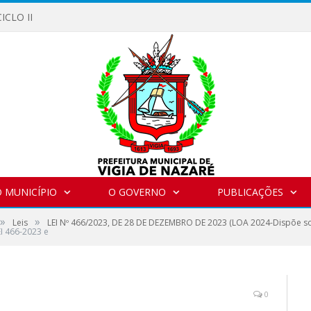
ICLO II
 MUNICÍPIO
O GOVERNO
PUBLICAÇÕES
»
»
Leis
LEI Nº 466/2023, DE 28 DE DEZEMBRO DE 2023 (LOA 2024-Dispõe so
EI 466-2023 e
0