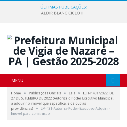
ÚLTIMAS PUBLICAÇÕES:
ALDIR BLANC CICLO II
MENU
»
»
»
Home
Publicações Oficiais
Leis
LEI Nº 431/2022, DE
27 DE SETEMBRO DE 2022 (Autoriza o Poder Executivo Municipal,
a adquirir o imóvel que especifica, e dá outras
»
providências)
LM-431-Autoriza-Poder-Executivo-Adquirir-
Imovel-para-construcao