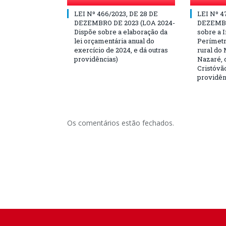
LEI Nº 466/2023, DE 28 DE
LEI Nº 4
DEZEMBRO DE 2023 (LOA 2024-
DEZEMBR
Dispõe sobre a elaboração da
sobre a I
lei orçamentária anual do
Perímetr
exercício de 2024, e dá outras
rural do 
providências)
Nazaré, c
Cristóvão
providên
Os comentários estão fechados.