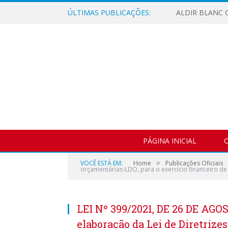
ÚLTIMAS PUBLICAÇÕES:
ALDIR BLANC C
PÁGINA INICIAL
O
»
VOCÊ ESTÁ EM:
Home
Publicações Oficiais
orçamentárias-LDO, para o exercício financeiro de
LEI Nº 399/2021, DE 26 DE AGO
elaboração da Lei de Diretrize