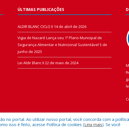
ÚLTIMAS PUBLICAÇÕES
D
ALDIR BLANC CICLO II
14 de abril de 2026
Vigia de Nazaré Lança seu 1º Plano Municipal de
Segurança Alimentar e Nutricional Sustentável
5 de
junho de 2025
Lei Aldir Blanc II
22 de maio de 2024
M
R
g
l
C
 no portal. Ao utilizar nosso portal, você concorda com a polític
 isso é feito, acesse Política de cookies (
Leia mais
). Se você