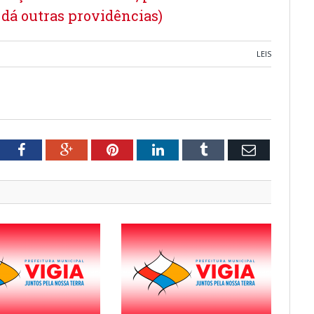
e dá outras providências)
LEIS
tter
Facebook
Google+
Pinterest
LinkedIn
Tumblr
Email