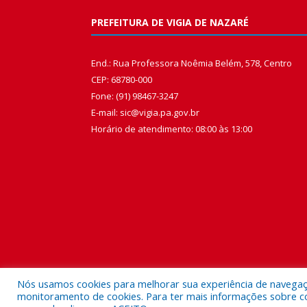
PREFEITURA DE VIGIA DE NAZARÉ
End.: Rua Professora Noêmia Belém, 578, Centro
CEP: 68780-000
Fone: (91) 98467-3247
E-mail: sic@vigia.pa.gov.br
Horário de atendimento: 08:00 às 13:00
Nós usamos cookies para melhorar sua experiência de navegação
monitoramento de cookies. Para ter mais informações sobre como