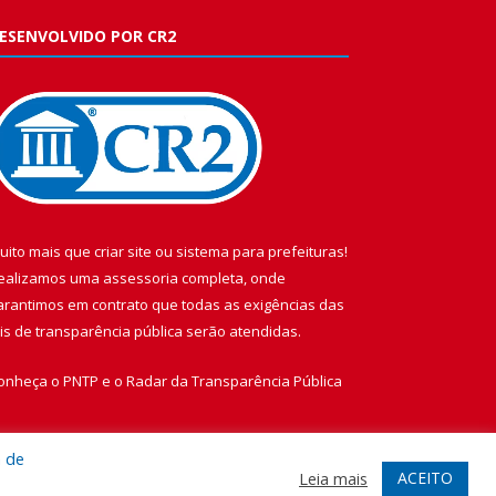
ESENVOLVIDO POR CR2
uito mais que
criar site
ou
sistema para prefeituras
!
ealizamos uma
assessoria
completa, onde
arantimos em contrato que todas as exigências das
eis de transparência pública
serão atendidas.
onheça o
PNTP
e o
Radar da Transparência Pública
a de
ACEITO
Leia mais