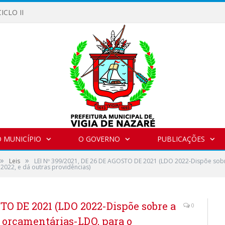
ICLO II
 MUNICÍPIO
O GOVERNO
PUBLICAÇÕES
»
»
Leis
LEI Nº 399/2021, DE 26 DE AGOSTO DE 2021 (LDO 2022-Dispõe sobre
 2022, e dá outras providências)
STO DE 2021 (LDO 2022-Dispõe sobre a
0
s orçamentárias-LDO, para o