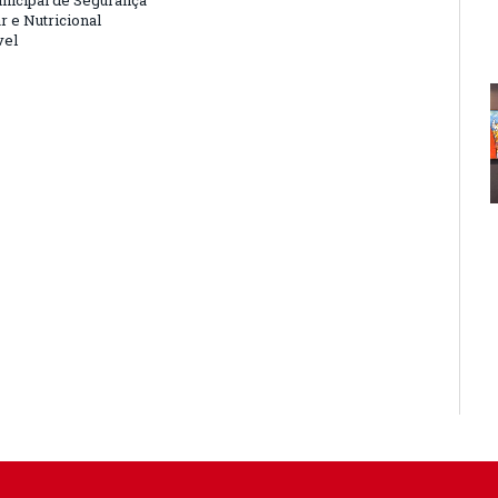
nicipal de Segurança
r e Nutricional
vel