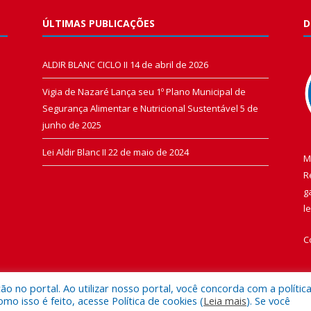
ÚLTIMAS PUBLICAÇÕES
D
ALDIR BLANC CICLO II
14 de abril de 2026
Vigia de Nazaré Lança seu 1º Plano Municipal de
Segurança Alimentar e Nutricional Sustentável
5 de
junho de 2025
Lei Aldir Blanc II
22 de maio de 2024
M
R
g
l
C
 no portal. Ao utilizar nosso portal, você concorda com a polític
 isso é feito, acesse Política de cookies (
Leia mais
). Se você