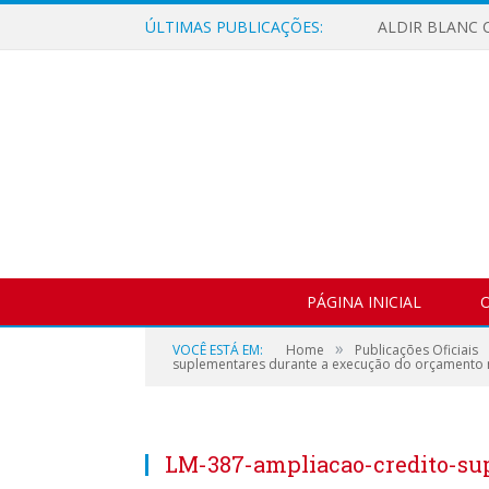
ÚLTIMAS PUBLICAÇÕES:
ALDIR BLANC C
PÁGINA INICIAL
O
»
VOCÊ ESTÁ EM:
Home
Publicações Oficiais
suplementares durante a execução do orçamento m
LM-387-ampliacao-credito-su