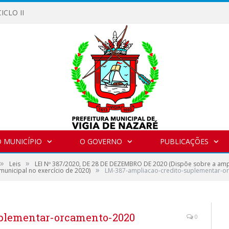
ICLO II
 MUNICÍPIO
O GOVERNO
PUBLICAÇÕES
»
»
Leis
LEI Nº 387/2020, DE 28 DE DEZEMBRO DE 2020 (Dispõe sobre a ampl
»
unicipal no exercício de 2020)
LM-387-ampliacao-credito-suplementar-o
plementar-orcamento-2020
0