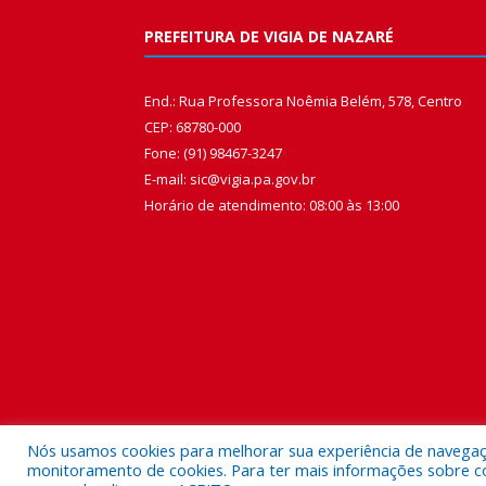
PREFEITURA DE VIGIA DE NAZARÉ
End.: Rua Professora Noêmia Belém, 578, Centro
CEP: 68780-000
Fone: (91) 98467-3247
E-mail: sic@vigia.pa.gov.br
Horário de atendimento: 08:00 às 13:00
Nós usamos cookies para melhorar sua experiência de navegação
monitoramento de cookies. Para ter mais informações sobre como