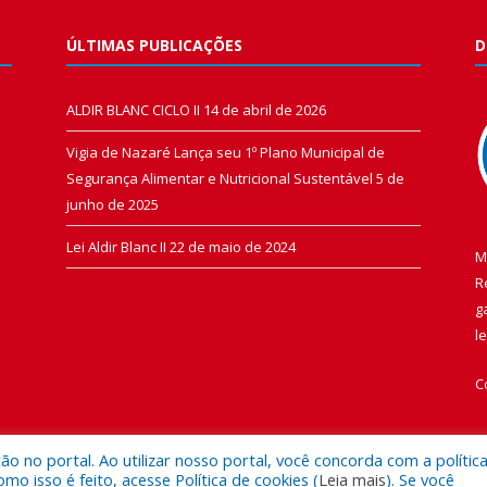
ÚLTIMAS PUBLICAÇÕES
D
ALDIR BLANC CICLO II
14 de abril de 2026
Vigia de Nazaré Lança seu 1º Plano Municipal de
Segurança Alimentar e Nutricional Sustentável
5 de
junho de 2025
Lei Aldir Blanc II
22 de maio de 2024
M
R
g
l
C
 no portal. Ao utilizar nosso portal, você concorda com a polític
 isso é feito, acesse Política de cookies (
Leia mais
). Se você