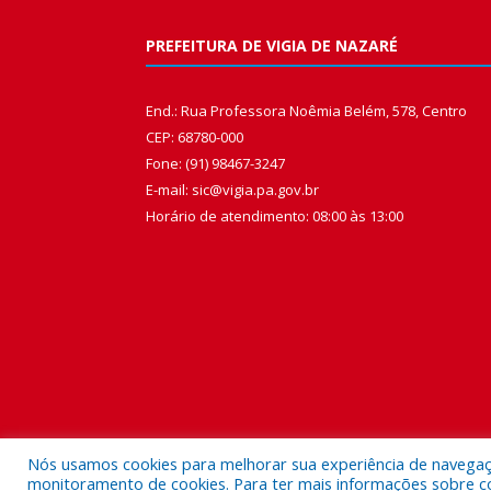
PREFEITURA DE VIGIA DE NAZARÉ
End.: Rua Professora Noêmia Belém, 578, Centro
CEP: 68780-000
Fone: (91) 98467-3247
E-mail: sic@vigia.pa.gov.br
Horário de atendimento: 08:00 às 13:00
Nós usamos cookies para melhorar sua experiência de navegação
monitoramento de cookies. Para ter mais informações sobre como