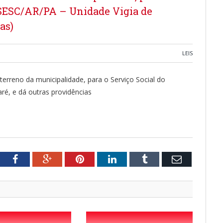
 SESC/AR/PA – Unidade Vigia de
as)
LEIS
erreno da municipalidade, para o Serviço Social do
é, e dá outras providências
tter
Facebook
Google+
Pinterest
LinkedIn
Tumblr
Email