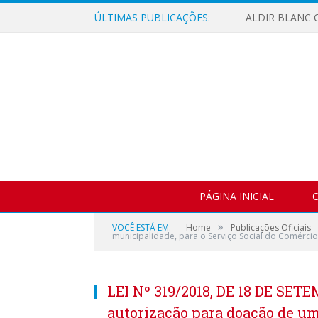
ÚLTIMAS PUBLICAÇÕES:
ALDIR BLANC C
PÁGINA INICIAL
O
»
VOCÊ ESTÁ EM:
Home
Publicações Oficiais
municipalidade, para o Serviço Social do Comércio
LEI Nº 319/2018, DE 18 DE SETE
autorização para doação de um