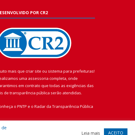
ESENVOLVIDO POR CR2
uito mais que
criar site
ou
sistema para prefeituras
!
ealizamos uma
assessoria
completa, onde
arantimos em contrato que todas as exigências das
eis de transparência pública
serão atendidas.
onheça o
PNTP
e o
Radar da Transparência Pública
a de
ACEITO
Leia mais