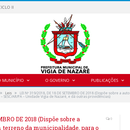
ICLO II
 MUNICÍPIO
O GOVERNO
PUBLICAÇÕES
»
»
Leis
LEI Nº 319/2018, DE 18 DE SETEMBRO DE 2018 (Dispõe sobre a aut
 – SESC/AR/PA – Unidade Vigia de Nazaré, e dá outras providências)
MBRO DE 2018 (Dispõe sobre a
0
 terreno da municipalidade, para o