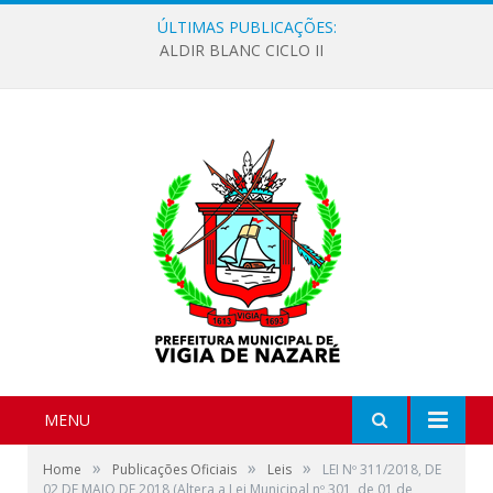
ÚLTIMAS PUBLICAÇÕES:
ALDIR BLANC CICLO II
MENU
»
»
»
Home
Publicações Oficiais
Leis
LEI Nº 311/2018, DE
02 DE MAIO DE 2018 (Altera a Lei Municipal nº 301, de 01 de