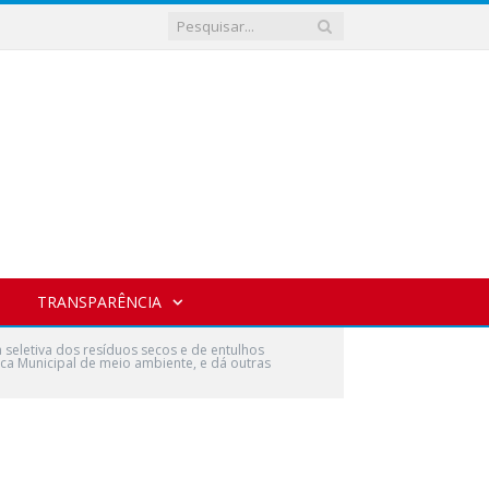
TRANSPARÊNCIA
a seletiva dos resíduos secos e de entulhos
tica Municipal de meio ambiente, e dá outras