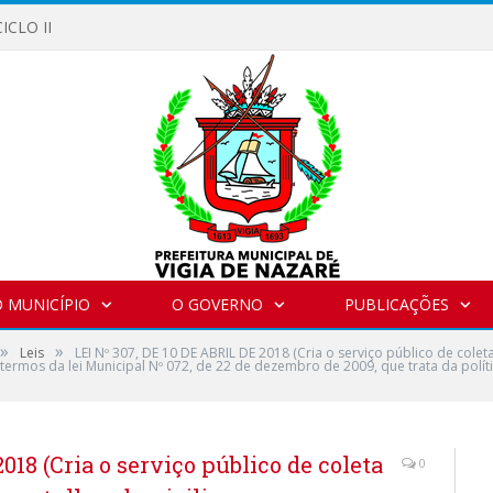
ICLO II
 MUNICÍPIO
O GOVERNO
PUBLICAÇÕES
»
»
Leis
LEI Nº 307, DE 10 DE ABRIL DE 2018 (Cria o serviço público de colet
 termos da lei Municipal Nº 072, de 22 de dezembro de 2009, que trata da polí
018 (Cria o serviço público de coleta
0