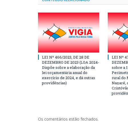
LEI Nº 466/2023, DE 28 DE
LEI Nº 4
DEZEMBRO DE 2023 (LOA 2024-
DEZEMBR
Dispõe sobre a elaboração da
sobre a I
lei orçamentária anual do
Perímetr
exercício de 2024, e dá outras
rural do 
providências)
Nazaré, c
Cristóvão
providên
Os comentários estão fechados.