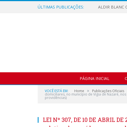
ÚLTIMAS PUBLICAÇÕES:
ALDIR BLANC C
PÁGINA INICIAL
O
»
VOCÊ ESTÁ EM:
Home
Publicações Oficiais
domiciliares, no município de Vigia de Nazaré, nos
providências)
LEI Nº 307, DE 10 DE ABRIL DE 2