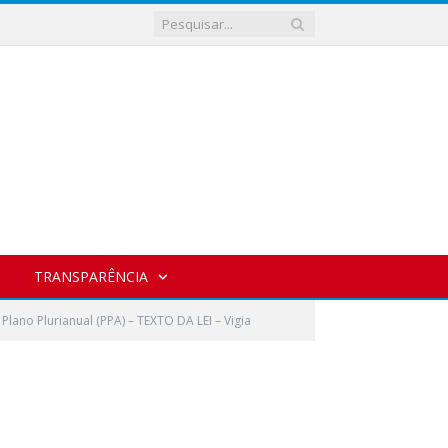
TRANSPARÊNCIA
Plano Plurianual (PPA) – TEXTO DA LEI – Vigia