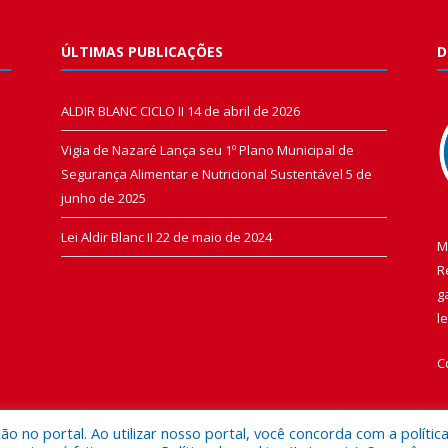
ÚLTIMAS PUBLICAÇÕES
D
ALDIR BLANC CICLO II
14 de abril de 2026
Vigia de Nazaré Lança seu 1º Plano Municipal de
Segurança Alimentar e Nutricional Sustentável
5 de
junho de 2025
Lei Aldir Blanc II
22 de maio de 2024
M
R
g
l
C
 no portal. Ao utilizar nosso portal, você concorda com a polític