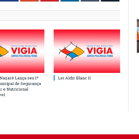
 Nazaré Lança seu 1º
Lei Aldir Blanc II
nicipal de Segurança
r e Nutricional
vel