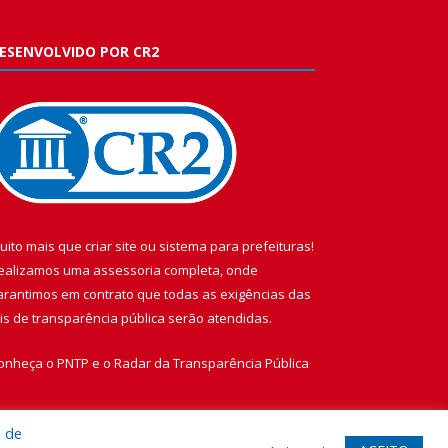
ESENVOLVIDO POR CR2
uito mais que
criar site
ou
sistema para prefeituras
!
ealizamos uma
assessoria
completa, onde
arantimos em contrato que todas as exigências das
eis de transparência pública
serão atendidas.
onheça o
PNTP
e o
Radar da Transparência Pública
a de