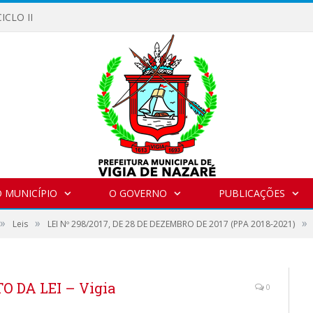
ICLO II
 MUNICÍPIO
O GOVERNO
PUBLICAÇÕES
»
»
»
Leis
LEI Nº 298/2017, DE 28 DE DEZEMBRO DE 2017 (PPA 2018-2021)
TO DA LEI – Vigia
0