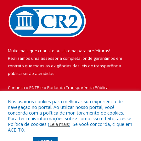
Muito mais que
criar site
ou
sistema para prefeituras
!
Realizamos uma
assessoria
completa, onde garantimos em
contrato que todas as exigências das
leis de transparência
pública
serão atendidas.
Conheça o
PNTP
e o
Radar da Transparência Pública
Nós usamos cookies para melhorar sua experiência de
navegação no portal. Ao utilizar nosso portal, você
concorda com a política de monitoramento de cookies.
Para ter mais informações sobre como isso é feito, acesse
Todos os direitos reservados a Prefeitura Municipal de Vigia de
Política de cookies (
Leia mais
). Se você concorda, clique em
Nazaré.
ACEITO.