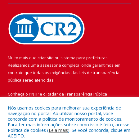
Muito mais que
criar site
ou
sistema para prefeituras
!
Realizamos uma
assessoria
completa, onde garantimos em
contrato que todas as exigências das
leis de transparência
pública
serão atendidas.
Conheça o
PNTP
e o
Radar da Transparência Pública
Nós usamos cookies para melhorar sua experiência de
navegação no portal. Ao utilizar nosso portal, você
concorda com a política de monitoramento de cookies.
Para ter mais informações sobre como isso é feito, acesse
Todos os direitos reservados a Prefeitura Municipal de Vigia de
Política de cookies (
Leia mais
). Se você concorda, clique em
Nazaré.
ACEITO.