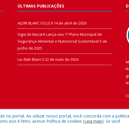
ÚLTIMAS PUBLICAÇÕES
D
ALDIR BLANC CICLO II
14 de abril de 2026
Vigia de Nazaré Lança seu 1º Plano Municipal de
Segurança Alimentar e Nutricional Sustentável
5 de
junho de 2025
Lei Aldir Blanc II
22 de maio de 2024
M
R
g
l
C
 no portal. Ao utilizar nosso portal, você concorda com a polític
 isso é feito, acesse Política de cookies (
Leia mais
). Se você
 de Vigia de Nazaré.
Mapa do Si