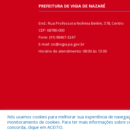
PREFEITURA DE VIGIA DE NAZARÉ
End.: Rua Professora Noêmia Belém, 578, Centro
CEP: 68780-000
Fone: (91) 98467-3247
E-mail: sic@vigia.pa.gov.br
Horário de atendimento: 08:00 às 13:00
Nós usamos cookies para melhorar sua experiência de navegação
monitoramento de cookies. Para ter mais informações sobre como
concorda, clique em ACEITO.
Todos os direitos reservados a Prefeitura Municipal