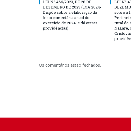
LEI Nº 466/2023, DE 28 DE
LEI Nº 4
DEZEMBRO DE 2023 (LOA 2024-
DEZEMBR
Dispõe sobre a elaboração da
sobre a I
lei orçamentária anual do
Perímetr
exercício de 2024, e dá outras
rural do 
providências)
Nazaré, c
Cristóvão
providên
Os comentários estão fechados.