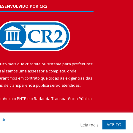
ESENVOLVIDO POR CR2
uito mais que
criar site
ou
sistema para prefeituras
!
ealizamos uma
assessoria
completa, onde
arantimos em contrato que todas as exigências das
eis de transparência pública
serão atendidas.
onheça o
PNTP
e o
Radar da Transparência Pública
a de
ACEITO
Leia mais
te
Acessar Área Administrativa
Acessar Webmail