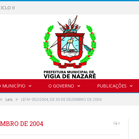
ICLO II
 MUNICÍPIO
O GOVERNO
PUBLICAÇÕES
»
»
Leis
LEI Nº 052/2004, DE 30 DE DEZEMBRO DE 2004
ZEMBRO DE 2004
0