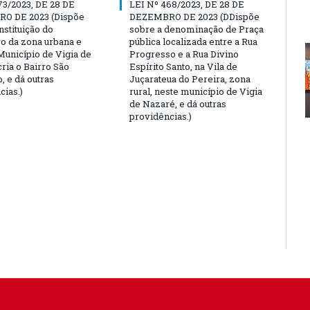
73/2023, DE 28 DE
LEI Nº 468/2023, DE 28 DE
O DE 2023 (Dispõe
DEZEMBRO DE 2023 (DDispõe
nstituição do
sobre a denominação de Praça
o da zona urbana e
pública localizada entre a Rua
Município de Vigia de
Progresso e a Rua Divino
ria o Bairro São
Espírito Santo, na Vila de
, e dá outras
Juçarateua do Pereira, zona
cias.)
rural, neste município de Vigia
de Nazaré, e dá outras
providências.)