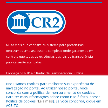
Muito mais que
criar site
ou
sistema para prefeituras
!
Realizamos uma
assessoria
completa, onde garantimos em
contrato que todas as exigências das
leis de transparência
pública
serão atendidas.
Conheça o
PNTP
e o
Radar da Transparência Pública
Nós usamos cookies para melhorar sua experiência de
navegação no portal. Ao utilizar nosso portal, você
concorda com a política de monitoramento de cookies.
Para ter mais informações sobre como isso é feito, acesse
Todos os direitos reservados a Prefeitura Municipal de Vigia de
Política de cookies (
Leia mais
). Se você concorda, clique em
Nazaré.
ACEITO.