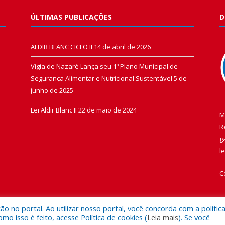
ÚLTIMAS PUBLICAÇÕES
D
ALDIR BLANC CICLO II
14 de abril de 2026
Vigia de Nazaré Lança seu 1º Plano Municipal de
Segurança Alimentar e Nutricional Sustentável
5 de
junho de 2025
Lei Aldir Blanc II
22 de maio de 2024
M
R
g
l
C
 no portal. Ao utilizar nosso portal, você concorda com a polític
 isso é feito, acesse Política de cookies (
Leia mais
). Se você