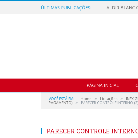
ÚLTIMAS PUBLICAÇÕES:
ALDIR BLANC C
PÁGINA INICIAL
O
»
»
VOCÊ ESTÁ EM:
Home
Licitações
INEXIG
»
PAGAMENTO)
PARECER CONTROLE INTERNO (2
PARECER CONTROLE INTERNO 