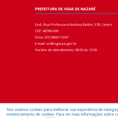
PREFEITURA DE VIGIA DE NAZARÉ
End.: Rua Professora Noêmia Belém, 578, Centro
CEP: 68780-000
Fone: (91) 98467-3247
E-mail: sic@vigia.pa.gov.br
Horário de atendimento: 08:00 às 13:00
Nós usamos cookies para melhorar sua experiência de navegação
monitoramento de cookies. Para ter mais informações sobre como