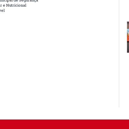
nicipal de Segurança
r e Nutricional
vel