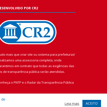
ESENVOLVIDO POR CR2
uito mais que
criar site
ou
sistema para prefeituras
!
ealizamos uma
assessoria
completa, onde
arantimos em contrato que todas as exigências das
eis de transparência pública
serão atendidas.
onheça o
PNTP
e o
Radar da Transparência Pública
a de
ACEITO
Leia mais