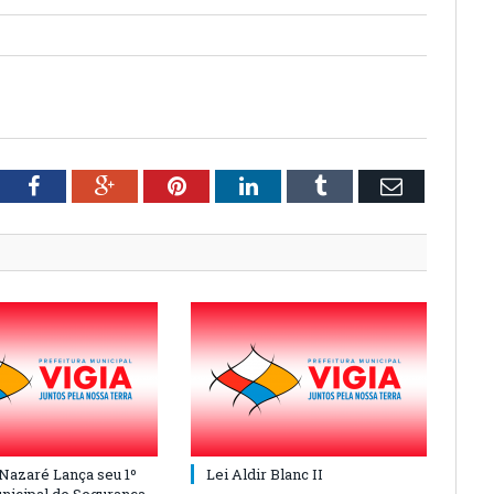
tter
Facebook
Google+
Pinterest
LinkedIn
Tumblr
Email
 Nazaré Lança seu 1º
Lei Aldir Blanc II