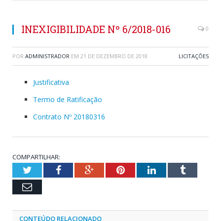
INEXIGIBILIDADE Nº 6/2018-016
0
POR
ADMINISTRADOR
EM
21 DE DEZEMBRO DE 2018
LICITAÇÕES
Justificativa
Termo de Ratificação
Contrato Nº 20180316
COMPARTILHAR:
Twitter
Facebook
Google+
Pinterest
LinkedIn
Tumblr
Email
CONTEÚDO RELACIONADO