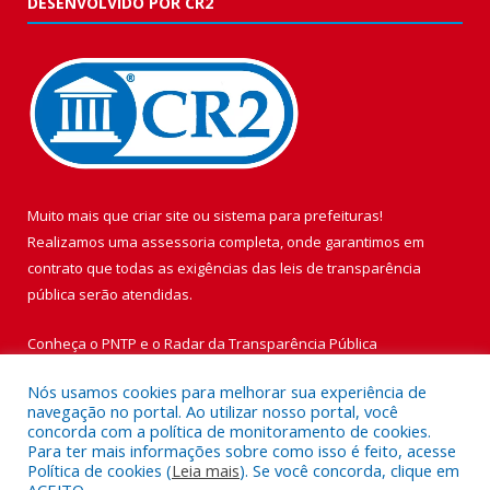
DESENVOLVIDO POR CR2
Muito mais que
criar site
ou
sistema para prefeituras
!
Realizamos uma
assessoria
completa, onde garantimos em
contrato que todas as exigências das
leis de transparência
pública
serão atendidas.
Conheça o
PNTP
e o
Radar da Transparência Pública
Nós usamos cookies para melhorar sua experiência de
navegação no portal. Ao utilizar nosso portal, você
concorda com a política de monitoramento de cookies.
Para ter mais informações sobre como isso é feito, acesse
Todos os direitos reservados a Prefeitura Municipal de Vigia de
Política de cookies (
Leia mais
). Se você concorda, clique em
Nazaré.