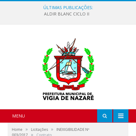
ÚLTIMAS PUBLICAÇÕES:
ALDIR BLANC CICLO II
MENU
»
»
Home
Licitações
INEXIGIBILIDADE Nº
»
003/2017
Contrato