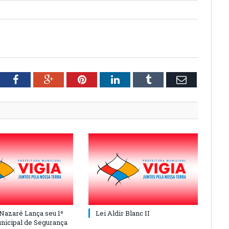
tter
Facebook
Google+
Pinterest
LinkedIn
Tumblr
Email
 Nazaré Lança seu 1º
Lei Aldir Blanc II
nicipal de Segurança