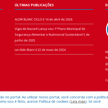
ÚLTIMAS PUBLICAÇÕES
D
ALDIR BLANC CICLO II
14 de abril de 2026
Vigia de Nazaré Lança seu 1º Plano Municipal de
Segurança Alimentar e Nutricional Sustentável
5 de
junho de 2025
Lei Aldir Blanc II
22 de maio de 2024
M
R
g
l
C
 no portal. Ao utilizar nosso portal, você concorda com a polític
 isso é feito, acesse Política de cookies (
Leia mais
). Se você
 de Vigia de Nazaré.
Mapa do Si