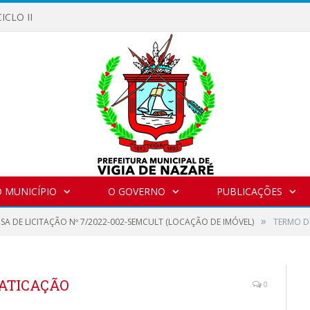
ICLO II
 MUNICÍPIO
O GOVERNO
PUBLICAÇÕES
»
SA DE LICITAÇÃO Nº 7/2022-002-SEMCULT (LOCAÇÃO DE IMÓVEL)
TERMO D
RATICAÇÃO
0