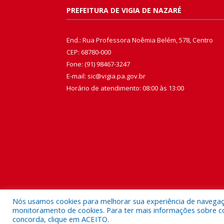
PREFEITURA DE VIGIA DE NAZARÉ
End.: Rua Professora Noêmia Belém, 578, Centro
CEP: 68780-000
Fone: (91) 98467-3247
E-mail: sic@vigia.pa.gov.br
Horário de atendimento: 08:00 às 13:00
Nós usamos cookies para melhorar sua experiência de navegação
monitoramento de cookies. Para ter mais informações sobre como
concorda, clique em ACEITO.
Todos os direitos reservados a Prefeitura Municipal