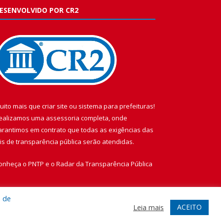
ESENVOLVIDO POR CR2
uito mais que
criar site
ou
sistema para prefeituras
!
ealizamos uma
assessoria
completa, onde
arantimos em contrato que todas as exigências das
eis de transparência pública
serão atendidas.
onheça o
PNTP
e o
Radar da Transparência Pública
a de
ACEITO
Leia mais
te
Acessar Área Administrativa
Acessar Webmail