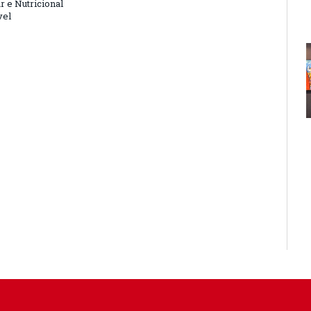
r e Nutricional
vel