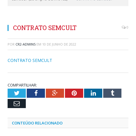
CONTRATO SEMCULT
0
POR
CR2-ADMIN5
EM
10 DE JUNHO DE 2022
CONTRATO SEMCULT
COMPARTILHAR:
Twitter
Facebook
Google+
Pinterest
LinkedIn
Tumblr
Email
CONTEÚDO RELACIONADO