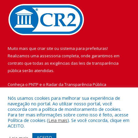
Muito mais que
criar site
ou
sistema para prefeituras
!
Realizamos uma
assessoria
completa, onde garantimos em
contrato que todas as exigências das
leis de transparência
pública
serão atendidas.
Conheça o
PNTP
e o
Radar da Transparência Pública
Nós usamos cookies para melhorar sua experiência de
navegação no portal. Ao utilizar nosso portal, você
concorda com a política de monitoramento de cookies.
Para ter mais informações sobre como isso é feito, acesse
Todos os direitos reservados a Prefeitura Municipal de Vigia de
Política de cookies (
Leia mais
). Se você concorda, clique em
Nazaré.
ACEITO.
Mapa do Site
Acessar Área Administrativa
ACEITO
Leia mais