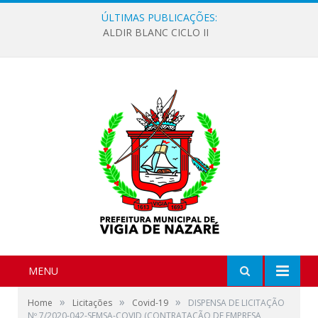
ÚLTIMAS PUBLICAÇÕES:
ALDIR BLANC CICLO II
MENU
»
»
»
Home
Licitações
Covid-19
DISPENSA DE LICITAÇÃO
Nº 7/2020-042-SEMSA-COVID (CONTRATAÇÃO DE EMPRESA