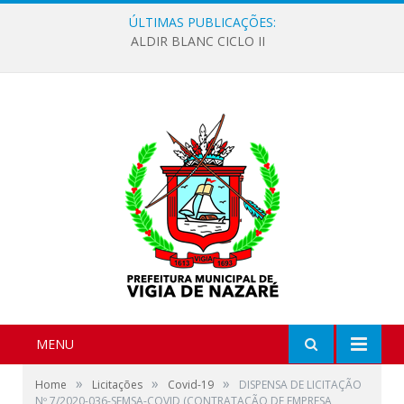
ÚLTIMAS PUBLICAÇÕES:
ALDIR BLANC CICLO II
MENU
»
»
»
Home
Licitações
Covid-19
DISPENSA DE LICITAÇÃO
Nº 7/2020-036-SEMSA-COVID (CONTRATAÇÃO DE EMPRESA