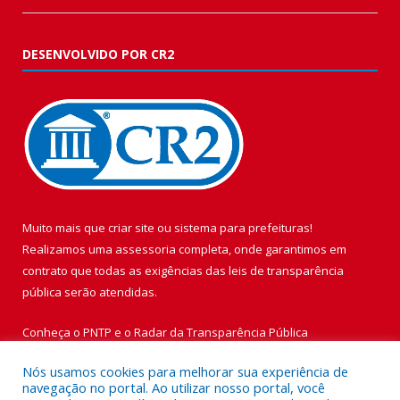
DESENVOLVIDO POR CR2
Muito mais que
criar site
ou
sistema para prefeituras
!
Realizamos uma
assessoria
completa, onde garantimos em
contrato que todas as exigências das
leis de transparência
pública
serão atendidas.
Conheça o
PNTP
e o
Radar da Transparência Pública
Nós usamos cookies para melhorar sua experiência de
navegação no portal. Ao utilizar nosso portal, você