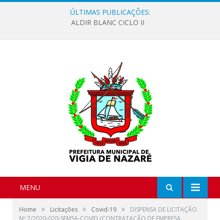
ÚLTIMAS PUBLICAÇÕES:
ALDIR BLANC CICLO II
MENU
»
»
»
Home
Licitações
Covid-19
DISPENSA DE LICITAÇÃO
Nº 7/2020-020-SEMSA-COVID (CONTRATAÇÃO DE EMPRESA