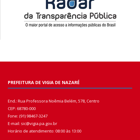
PREFEITURA DE VIGIA DE NAZARÉ
End.: Rua Professora Noêmia Belém, 578, Centro
CEP: 68780-000
Fone: (91) 98467-3247
E-mail: sic@vigia.pa.gov.br
Horário de atendimento: 08:00 às 13:00