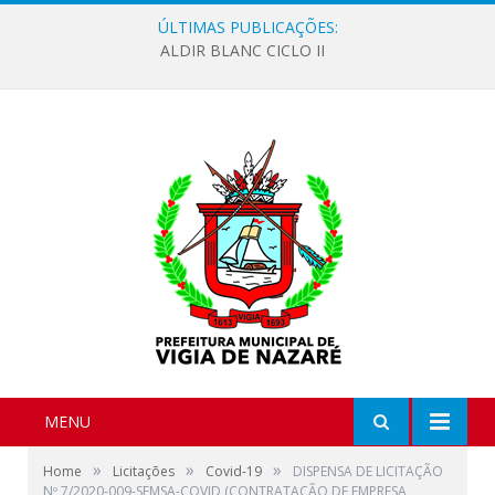
ÚLTIMAS PUBLICAÇÕES:
ALDIR BLANC CICLO II
MENU
»
»
»
Home
Licitações
Covid-19
DISPENSA DE LICITAÇÃO
Nº 7/2020-009-SEMSA-COVID (CONTRATAÇÃO DE EMPRESA