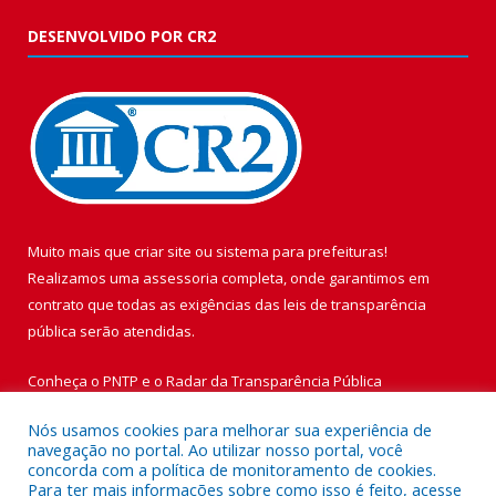
DESENVOLVIDO POR CR2
Muito mais que
criar site
ou
sistema para prefeituras
!
Realizamos uma
assessoria
completa, onde garantimos em
contrato que todas as exigências das
leis de transparência
pública
serão atendidas.
Conheça o
PNTP
e o
Radar da Transparência Pública
Nós usamos cookies para melhorar sua experiência de
navegação no portal. Ao utilizar nosso portal, você
concorda com a política de monitoramento de cookies.
Para ter mais informações sobre como isso é feito, acesse