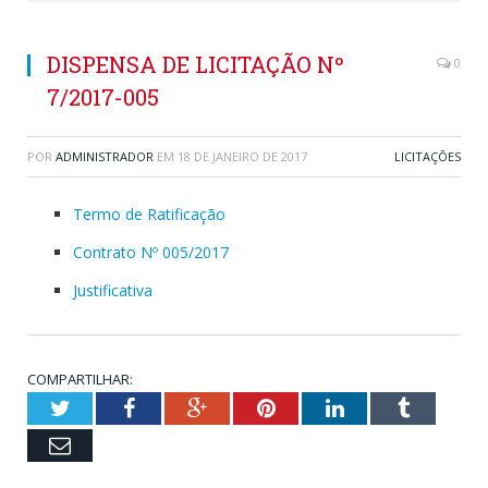
DISPENSA DE LICITAÇÃO Nº
0
7/2017-005
POR
ADMINISTRADOR
EM
18 DE JANEIRO DE 2017
LICITAÇÕES
Termo de Ratificação
Contrato Nº 005/2017
Justificativa
COMPARTILHAR:
Twitter
Facebook
Google+
Pinterest
LinkedIn
Tumblr
Email