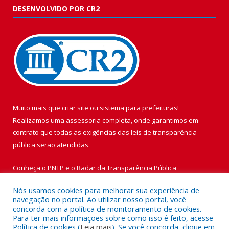
DESENVOLVIDO POR CR2
Muito mais que
criar site
ou
sistema para prefeituras
!
Realizamos uma
assessoria
completa, onde garantimos em
contrato que todas as exigências das
leis de transparência
pública
serão atendidas.
Conheça o
PNTP
e o
Radar da Transparência Pública
Nós usamos cookies para melhorar sua experiência de
navegação no portal. Ao utilizar nosso portal, você
concorda com a política de monitoramento de cookies.
Para ter mais informações sobre como isso é feito, acesse
Todos os direitos reservados a Prefeitura Municipal de Vigia de
Política de cookies (
Leia mais
). Se você concorda, clique em