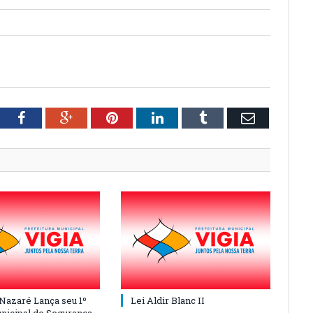
tter
Facebook
Google+
Pinterest
LinkedIn
Tumblr
Email
 Nazaré Lança seu 1º
Lei Aldir Blanc II