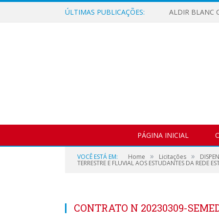
ÚLTIMAS PUBLICAÇÕES:
ALDIR BLANC C
PÁGINA INICIAL
O
»
»
VOCÊ ESTÁ EM:
Home
Licitações
DISPE
TERRESTRE E FLUVIAL AOS ESTUDANTES DA REDE ES
CONTRATO N 20230309-SEME