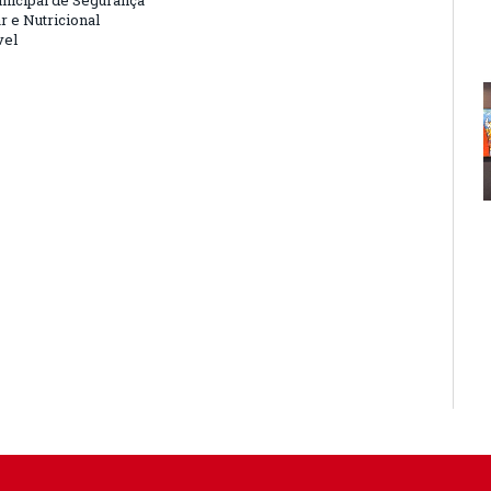
nicipal de Segurança
r e Nutricional
vel