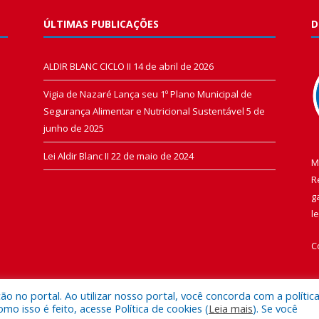
ÚLTIMAS PUBLICAÇÕES
D
ALDIR BLANC CICLO II
14 de abril de 2026
Vigia de Nazaré Lança seu 1º Plano Municipal de
Segurança Alimentar e Nutricional Sustentável
5 de
junho de 2025
Lei Aldir Blanc II
22 de maio de 2024
M
R
g
l
C
 no portal. Ao utilizar nosso portal, você concorda com a polític
 isso é feito, acesse Política de cookies (
Leia mais
). Se você