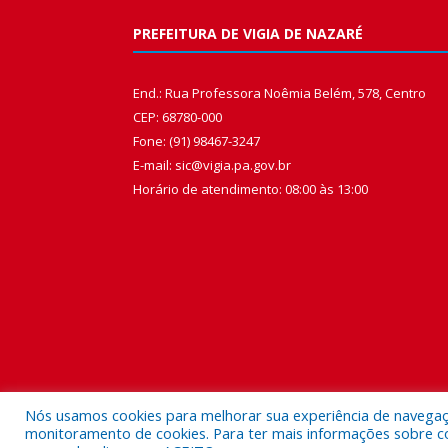
PREFEITURA DE VIGIA DE NAZARÉ
End.: Rua Professora Noêmia Belém, 578, Centro
CEP: 68780-000
Fone: (91) 98467-3247
E-mail: sic@vigia.pa.gov.br
Horário de atendimento: 08:00 às 13:00
Nós usamos cookies para melhorar sua experiência de navegação
monitoramento de cookies. Para ter mais informações sobre como