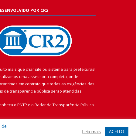
ESENVOLVIDO POR CR2
uito mais que
criar site
ou
sistema para prefeituras
!
ealizamos uma
assessoria
completa, onde
arantimos em contrato que todas as exigências das
eis de transparência pública
serão atendidas.
onheça o
PNTP
e o
Radar da Transparência Pública
a de
ACEITO
Leia mais